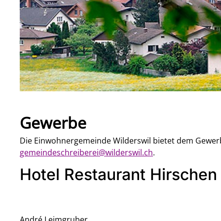
Gewerbe
Die Einwohnergemeinde Wilderswil bietet dem Gewerbe
gemeindeschreiberei@
wilderswil.ch
.
Hotel Restaurant Hirschen
André Leimgruber